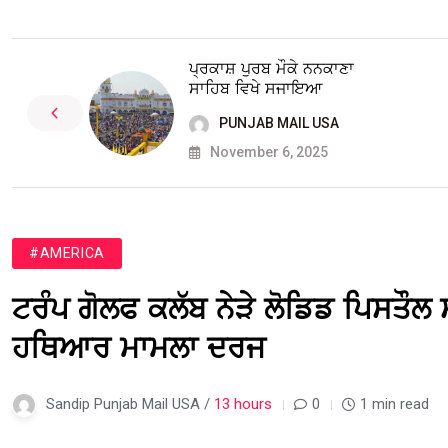
ਪ੍ਰਕਾਸ਼ ਪੁਰਬ ਮੌਕੇ ਨਨਕਾਣਾ
ਸਾਹਿਬ ਵਿਖੇ ਸਜਾਇਆ
PUNJAB MAIL USA
November 6, 2025
#AMERICA
ਟਰੰਪ ਗੋਲਫ ਕਲੱਬ ਨੇੜੇ ਲੋਡਿਡ ਪਿਸਤੌਲ
ਹਥਿਆਰ ਮਾਮਲਾ ਦਰਜ
Sandip Punjab Mail USA /
13 hours
0
1 min read