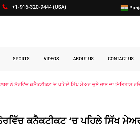
+1-916-320-9444 (USA)
ਕੋਵਿਡ-19 ਬਾਰੇ ਰਾਬਰਟ ਐੱਫ. ਕੈਨੇ
Punj
Spelling
Firing
Ohio
Parade
Party
Police
prize
Student
SPORTS
VIDEOS
ABOUT US
CONTACT US
Bee
ਲਸਾ ਨੇ ਨੋਰਵਿੱਚ ਕਨੈਕਟੀਕਟ ‘ਚ ਪਹਿਲੇ ਸਿੱਖ ਮੇਅਰ ਚੁਣੇ ਜਾਣ ਦਾ ਇਤਿਹਾਸ 
ੋਰਵਿੱਚ ਕਨੈਕਟੀਕਟ ‘ਚ ਪਹਿਲੇ ਸਿੱਖ ਮੇਅ