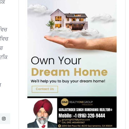
ਾਨਕ
 ਵਿਚ
ਰਵਿਚ
‘ਚ
ਜਦਕਿ
ਰ