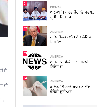
01
PUNJAB
ਅਣ-ਅਧਿਕਾਰਤ ਤੌਰ ‘ਤੇ ਸੱਚਖੰਡ
ਸ੍ਰੀ ਹਰਿਮੰਦਰ.
02
AMERICA
ਟਰੰਪ ਗੋਲਫ ਕਲੱਬ ਨੇੜੇ ਲੋਡਿਡ
ਪਿਸਤੌਲ.
03
AMERICA
ਅਮਰੀਕਾ ਵੱਲੋਂ ਨਸ਼ਾ ਤਸਕਰੀ
।
ਗਿਰੋਹ ਦੇ.
ੀ ਨੇ
04
AMERICA
ਸਾ ਦੀ
ਕੋਵਿਡ-19 ਬਾਰੇ ਰਾਬਰਟ ਐੱਫ.
ਕੈਨੇਡੀ ਜੂਨੀਅਰ.
ਜੀਤ