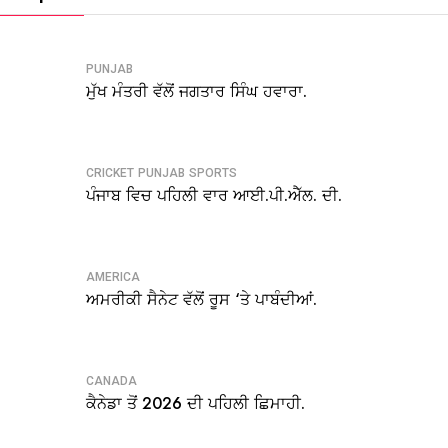
PUNJAB
ਮੁੱਖ ਮੰਤਰੀ ਵੱਲੋਂ ਜਗਤਾਰ ਸਿੰਘ ਹਵਾਰਾ.
CRICKET
PUNJAB
SPORTS
ਪੰਜਾਬ ਵਿਚ ਪਹਿਲੀ ਵਾਰ ਆਈ.ਪੀ.ਐੱਲ. ਦੀ.
AMERICA
ਅਮਰੀਕੀ ਸੈਨੇਟ ਵੱਲੋਂ ਰੂਸ ‘ਤੇ ਪਾਬੰਦੀਆਂ.
CANADA
ਕੈਨੇਡਾ ਤੋਂ 2026 ਦੀ ਪਹਿਲੀ ਛਿਮਾਹੀ.