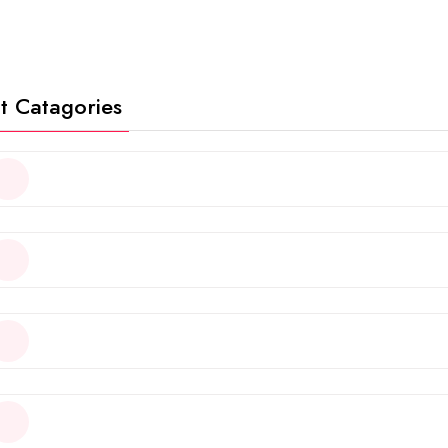
t Catagories