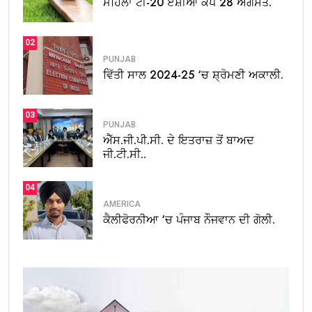
ਮਹਿਲਾ ਟੀ-20 ਏਸ਼ੀਆ ਕੱਪ 28 ਅਗਸਤ.
02
PUNJAB
ਵਿੱਤੀ ਸਾਲ 2024-25 ‘ਚ ਸ਼੍ਰੋਮਣੀ ਅਕਾਲੀ.
03
PUNJAB
ਐੱਸ.ਜੀ.ਪੀ.ਸੀ. ਦੇ ਇਤਰਾਜ਼ ਤੋਂ ਬਾਅਦ
ਜੀ.ਟੀ.ਸੀ..
04
AMERICA
ਕੈਲੀਫੋਰਨੀਆ ‘ਚ ਪੰਜਾਬ ਨੌਜਵਾਨ ਦੀ ਗੋਲੀ.