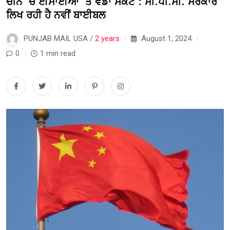
ਚੀਨ ‘ਚ ਈਸਾਈਆਂ ‘ਤੇ ਵੱਡਾ ਸੰਕਟ : ਸੀ.ਪੀ.ਸੀ. ਸਰਕਾਰ
ਲਿਖ ਰਹੀ ਹੈ ਨਵੀਂ ਬਾਈਬਲ
PUNJAB MAIL USA /
2 years
August 1, 2024
0
1 min read