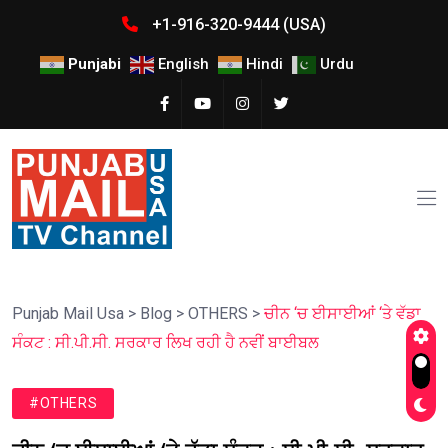
+1-916-320-9444 (USA)
Punjabi
English
Hindi
Urdu
Punjab Mail Usa
>
Blog
>
OTHERS
>
ਚੀਨ ‘ਚ ਈਸਾਈਆਂ ‘ਤੇ ਵੱਡਾ
ਸੰਕਟ : ਸੀ.ਪੀ.ਸੀ. ਸਰਕਾਰ ਲਿਖ ਰਹੀ ਹੈ ਨਵੀਂ ਬਾਈਬਲ
#OTHERS