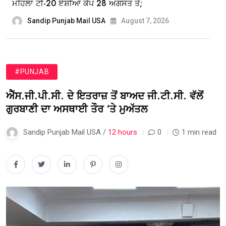
ਮਹਿਲਾ ਟੀ-20 ਏਸ਼ੀਆ ਕੱਪ 28 ਅਗਸਤ ਤੋਂ;
Sandip Punjab Mail USA
August 7, 2026
#PUNJAB
ਐੱਸ.ਜੀ.ਪੀ.ਸੀ. ਦੇ ਇਤਰਾਜ਼ ਤੋਂ ਬਾਅਦ ਜੀ.ਟੀ.ਸੀ. ਵੱਲੋਂ
ਗੁਰਬਾਣੀ ਦਾ ਅਸਥਾਈ ਤੌਰ ‘ਤੇ ਮੁਅੱਤਲ
Sandip Punjab Mail USA /
12 hours
0
1 min read