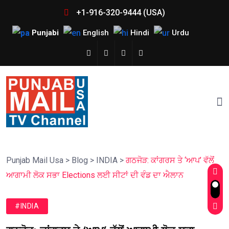
+1-916-320-9444 (USA)
Punjabi
English
Hindi
Urdu
Punjab Mail Usa
>
Blog
>
INDIA
>
ਗਠਜੋੜ: ਕਾਂਗਰਸ ਤੇ ‘ਆਪ’ ਵੱਲੋਂ
ਆਗਾਮੀ ਲੋਕ ਸਭਾ Elections ਲਈ ਸੀਟਾਂ ਦੀ ਵੰਡ ਦਾ ਐਲਾਨ
#INDIA