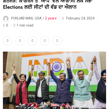
ਗਠਜੋੜ: ਕਾਂਗਰਸ ਤੇ ‘ਆਪ’ ਵੱਲੋਂ ਆਗਾਮੀ ਲੋਕ ਸਭਾ
Elections ਲਈ ਸੀਟਾਂ ਦੀ ਵੰਡ ਦਾ ਐਲਾਨ
PUNJAB MAIL USA /
2 years
February 24, 2024
0
1 min read