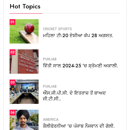
Hot Topics
01
CRICKET
SPORTS
ਮਹਿਲਾ ਟੀ-20 ਏਸ਼ੀਆ ਕੱਪ 28 ਅਗਸਤ.
02
PUNJAB
ਵਿੱਤੀ ਸਾਲ 2024-25 ‘ਚ ਸ਼੍ਰੋਮਣੀ ਅਕਾਲੀ.
03
PUNJAB
ਐੱਸ.ਜੀ.ਪੀ.ਸੀ. ਦੇ ਇਤਰਾਜ਼ ਤੋਂ ਬਾਅਦ
ਜੀ.ਟੀ.ਸੀ..
04
AMERICA
ਕੈਲੀਫੋਰਨੀਆ ‘ਚ ਪੰਜਾਬ ਨੌਜਵਾਨ ਦੀ ਗੋਲੀ.