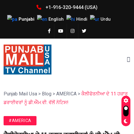
+1-916-320-9444 (USA)
Punjabi
English
Hindi
Urdu
Punjab Mail Usa
>
Blog
>
AMERICA
>
ਕੈਲੀਫੋਰਨੀਆ ਦੇ 11 ਹਜ਼ਾਰ
ਡਰਾਈਵਰਾਂ ਨੂੰ ਡੀ.ਐੱਮ.ਵੀ. ਵੱਲੋਂ ਨੋਟਿਸ!
#AMERICA