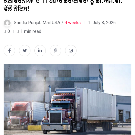
ਕੈਲੀਫੋਰਨੀਆ ਦੇ 11 ਹਜ਼ਾਰ ਡਰਾਈਵਰਾਂ ਨੂੰ ਡੀ.ਐੱਮ.ਵੀ.
ਵੱਲੋਂ ਨੋਟਿਸ!
Sandip Punjab Mail USA /
4 weeks
July 8, 2026
0
1 min read