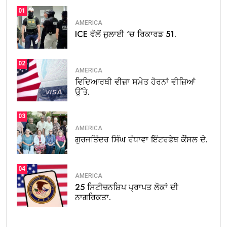
01
AMERICA
ICE ਵੱਲੋਂ ਜੁਲਾਈ ‘ਚ ਰਿਕਾਰਡ 51.
02
AMERICA
ਵਿਦਿਆਰਥੀ ਵੀਜ਼ਾ ਸਮੇਤ ਹੋਰਨਾਂ ਵੀਜ਼ਿਆਂ
ਉੱਤੇ.
03
AMERICA
ਗੁਰਜਤਿੰਦਰ ਸਿੰਘ ਰੰਧਾਵਾ ਇੰਟਰਫੇਥ ਕੌਂਸਲ ਦੇ.
04
AMERICA
25 ਸਿਟੀਜ਼ਨਸ਼ਿਪ ਪ੍ਰਾਪਤ ਲੋਕਾਂ ਦੀ
ਨਾਗਰਿਕਤਾ.