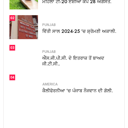
ਮਹਿਲਾ ਟੀ-20 ਏਸ਼ੀਆ ਕੱਪ 28 ਅਗਸਤ.
02
PUNJAB
ਵਿੱਤੀ ਸਾਲ 2024-25 ‘ਚ ਸ਼੍ਰੋਮਣੀ ਅਕਾਲੀ.
03
PUNJAB
ਐੱਸ.ਜੀ.ਪੀ.ਸੀ. ਦੇ ਇਤਰਾਜ਼ ਤੋਂ ਬਾਅਦ
ਜੀ.ਟੀ.ਸੀ..
04
AMERICA
ਕੈਲੀਫੋਰਨੀਆ ‘ਚ ਪੰਜਾਬ ਨੌਜਵਾਨ ਦੀ ਗੋਲੀ.