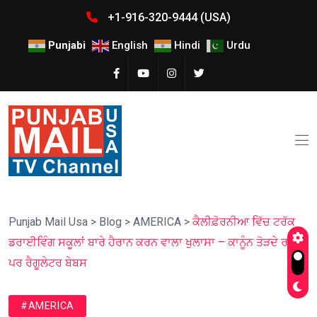
+1-916-320-9444 (USA)
Punjabi
English
Hindi
Urdu
Punjab Mail Usa
>
Blog
>
AMERICA
>
ਕੈਲੀਫ਼ੋਰਨੀਆ ਵਿੱਚ ਟਰੱਕ
ਡਰਾਈਵਿੰਗ ਸਕੂਲਾਂ ਬਾਰੇ ਹੈਰਾਨ ਕਰਨ ਵਾਲਾ ਖੁਲਾਸਾ – ਕਾਨੂੰਨ ਤੋੜਦੇ ਰਹੇ,
ਪਰ ਰੈਗੂਲੇਟਰ ਬੇਬਸ
#AMERICA