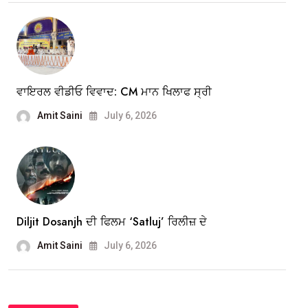
ਵਾਇਰਲ ਵੀਡੀਓ ਵਿਵਾਦ: CM ਮਾਨ ਖਿਲਾਫ ਸ੍ਰੀ
Amit Saini
July 6, 2026
Diljit Dosanjh ਦੀ ਫਿਲਮ ‘Satluj’ ਰਿਲੀਜ਼ ਦੇ
Amit Saini
July 6, 2026