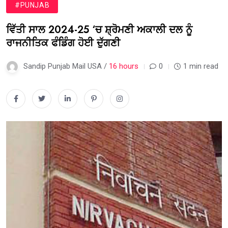
#PUNJAB
ਵਿੱਤੀ ਸਾਲ 2024-25 ‘ਚ ਸ਼੍ਰੋਮਣੀ ਅਕਾਲੀ ਦਲ ਨੂੰ
ਰਾਜਨੀਤਿਕ ਫੰਡਿੰਗ ਹੋਈ ਦੁੱਗਣੀ
Sandip Punjab Mail USA /
16 hours
0
1 min read