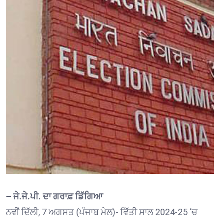
– ਜੇ.ਜੇ.ਪੀ. ਦਾ ਗਰਾਫ਼ ਡਿੱਗਿਆ
ਨਵੀਂ ਦਿੱਲੀ, 7 ਅਗਸਤ (ਪੰਜਾਬ ਮੇਲ)- ਵਿੱਤੀ ਸਾਲ 2024-25 ‘ਚ