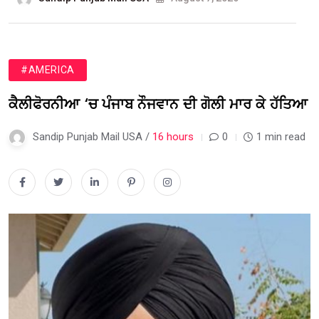
#AMERICA
ਕੈਲੀਫੋਰਨੀਆ ‘ਚ ਪੰਜਾਬ ਨੌਜਵਾਨ ਦੀ ਗੋਲੀ ਮਾਰ ਕੇ ਹੱਤਿਆ
Sandip Punjab Mail USA /
16 hours
0
1 min read