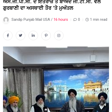
ਐੱਸ.ਜੀ.ਪੀ.ਸੀ. ਦੇ ਇਤਰਾਜ਼ ਤੋਂ ਬਾਅਦ ਜੀ.ਟੀ.ਸੀ. ਵੱਲੋਂ
ਗੁਰਬਾਣੀ ਦਾ ਅਸਥਾਈ ਤੌਰ ‘ਤੇ ਮੁਅੱਤਲ
Sandip Punjab Mail USA /
16 hours
0
1 min read