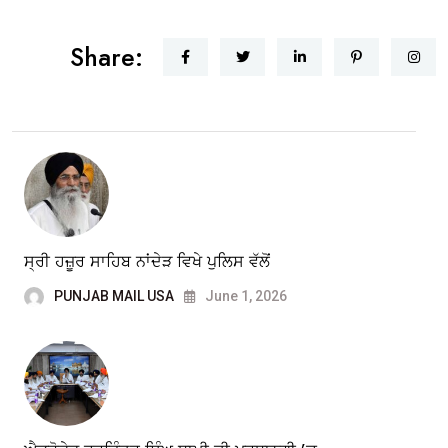
Share:
ਸ੍ਰੀ ਹਜ਼ੂਰ ਸਾਹਿਬ ਨਾਂਦੇੜ ਵਿਖੇ ਪੁਲਿਸ ਵੱਲੋਂ
PUNJAB MAIL USA
June 1, 2026