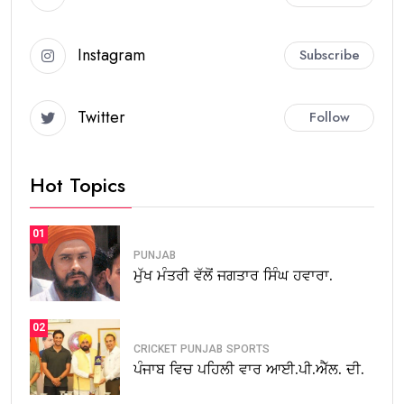
Instagram
Subscribe
Twitter
Follow
Hot Topics
01
PUNJAB
ਮੁੱਖ ਮੰਤਰੀ ਵੱਲੋਂ ਜਗਤਾਰ ਸਿੰਘ ਹਵਾਰਾ.
02
CRICKET
PUNJAB
SPORTS
ਪੰਜਾਬ ਵਿਚ ਪਹਿਲੀ ਵਾਰ ਆਈ.ਪੀ.ਐੱਲ. ਦੀ.