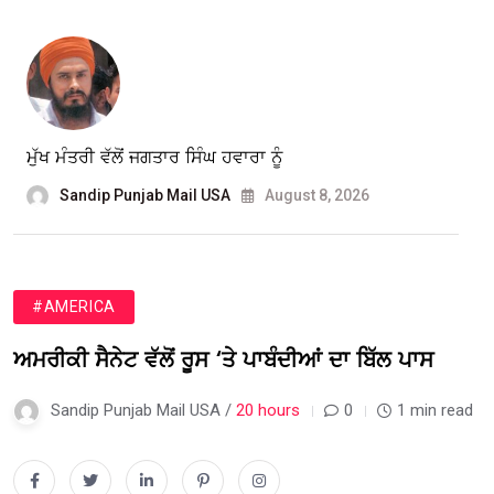
ਮੁੱਖ ਮੰਤਰੀ ਵੱਲੋਂ ਜਗਤਾਰ ਸਿੰਘ ਹਵਾਰਾ ਨੂੰ
Sandip Punjab Mail USA
August 8, 2026
#AMERICA
ਅਮਰੀਕੀ ਸੈਨੇਟ ਵੱਲੋਂ ਰੂਸ ‘ਤੇ ਪਾਬੰਦੀਆਂ ਦਾ ਬਿੱਲ ਪਾਸ
Sandip Punjab Mail USA /
20 hours
0
1 min read