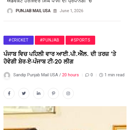
ਐਡਵੋਕੇਟ ਹਰਜਿੰਦਰ ਸਿੰਘ ਧਾਮੀ ਦੀ ਪ੍ਰਧਾਨਗੀ ’ਚ
PUNJAB MAIL USA
June 1, 2026
#CRICKET
#PUNJAB
#SPORTS
ਪੰਜਾਬ ਵਿਚ ਪਹਿਲੀ ਵਾਰ ਆਈ.ਪੀ.ਐੱਲ. ਦੀ ਤਰਜ਼ ‘ਤੇ
ਹੋਵੇਗੀ ਸ਼ੇਰ-ਏ-ਪੰਜਾਬ ਟੀ-20 ਲੀਗ
Sandip Punjab Mail USA /
20 hours
0
1 min read