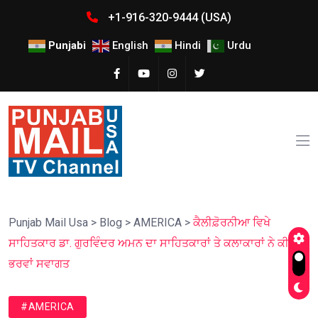
+1-916-320-9444 (USA)
Punjabi
English
Hindi
Urdu
Punjab Mail Usa
>
Blog
>
AMERICA
>
ਕੈਲੀਫ਼ੋਰਨੀਆ ਵਿਖੇ
ਸਾਹਿਤਕਾਰ ਡਾ. ਗੁਰਵਿੰਦਰ ਅਮਨ ਦਾ ਸਾਹਿਤਕਾਰਾਂ ਤੇ ਕਲਾਕਾਰਾਂ ਨੇ ਕੀਤਾ
ਭਰਵਾਂ ਸਵਾਗਤ
#AMERICA