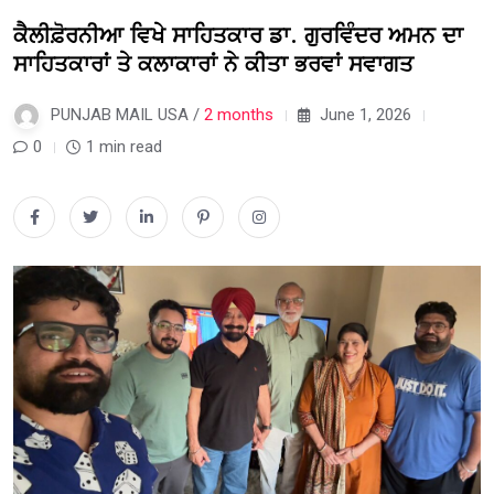
ਕੈਲੀਫ਼ੋਰਨੀਆ ਵਿਖੇ ਸਾਹਿਤਕਾਰ ਡਾ. ਗੁਰਵਿੰਦਰ ਅਮਨ ਦਾ
ਸਾਹਿਤਕਾਰਾਂ ਤੇ ਕਲਾਕਾਰਾਂ ਨੇ ਕੀਤਾ ਭਰਵਾਂ ਸਵਾਗਤ
PUNJAB MAIL USA /
2 months
June 1, 2026
0
1 min read