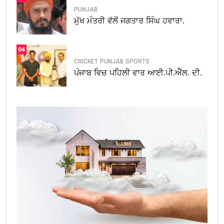
PUNJAB
ਮੁੱਖ ਮੰਤਰੀ ਵੱਲੋਂ ਜਗਤਾਰ ਸਿੰਘ ਹਵਾਰਾ.
04
CRICKET
PUNJAB
SPORTS
ਪੰਜਾਬ ਵਿਚ ਪਹਿਲੀ ਵਾਰ ਆਈ.ਪੀ.ਐੱਲ. ਦੀ.