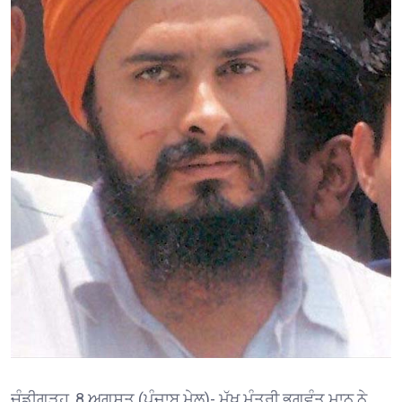
ਚੰਡੀਗੜ੍ਹ, 8 ਅਗਸਤ (ਪੰਜਾਬ ਮੇਲ)- ਮੁੱਖ ਮੰਤਰੀ ਭਗਵੰਤ ਮਾਨ ਨੇ