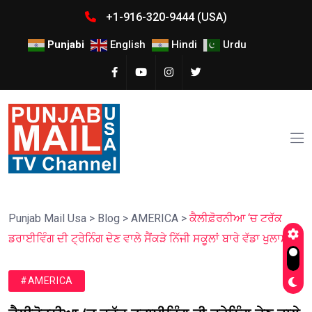
+1-916-320-9444 (USA)
Punjabi
English
Hindi
Urdu
Punjab Mail Usa
>
Blog
>
AMERICA
>
ਕੈਲੀਫ਼ੋਰਨੀਆ ‘ਚ ਟਰੱਕ
ਡਰਾਈਵਿੰਗ ਦੀ ਟ੍ਰੇਨਿੰਗ ਦੇਣ ਵਾਲੇ ਸੈਂਕੜੇ ਨਿੱਜੀ ਸਕੂਲਾਂ ਬਾਰੇ ਵੱਡਾ ਖੁਲਾਸਾ!
#AMERICA