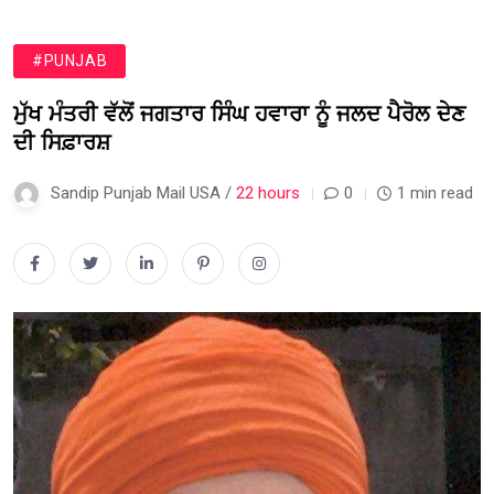
#PUNJAB
ਮੁੱਖ ਮੰਤਰੀ ਵੱਲੋਂ ਜਗਤਾਰ ਸਿੰਘ ਹਵਾਰਾ ਨੂੰ ਜਲਦ ਪੈਰੋਲ ਦੇਣ
ਦੀ ਸਿਫ਼ਾਰਸ਼
Sandip Punjab Mail USA /
22 hours
0
1 min read