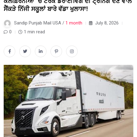
ਕੈਲੀਫ਼ੋਰਨੀਆ ‘ਚ ਟਰੱਕ ਡਰਾਈਵਿੰਗ ਦੀ ਟ੍ਰੇਨਿੰਗ ਦੇਣ ਵਾਲੇ
ਸੈਂਕੜੇ ਨਿੱਜੀ ਸਕੂਲਾਂ ਬਾਰੇ ਵੱਡਾ ਖੁਲਾਸਾ!
Sandip Punjab Mail USA /
1 month
July 8, 2026
0
1 min read