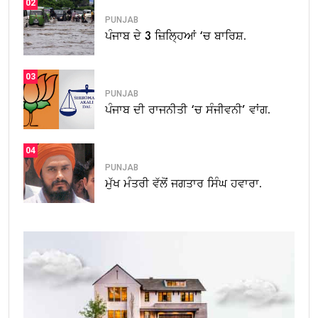
02
PUNJAB
ਪੰਜਾਬ ਦੇ 3 ਜ਼ਿਲ੍ਹਿਆਂ ‘ਚ ਬਾਰਿਸ਼.
03
PUNJAB
ਪੰਜਾਬ ਦੀ ਰਾਜਨੀਤੀ ‘ਚ ਸੰਜੀਵਨੀ’ ਵਾਂਗ.
04
PUNJAB
ਮੁੱਖ ਮੰਤਰੀ ਵੱਲੋਂ ਜਗਤਾਰ ਸਿੰਘ ਹਵਾਰਾ.