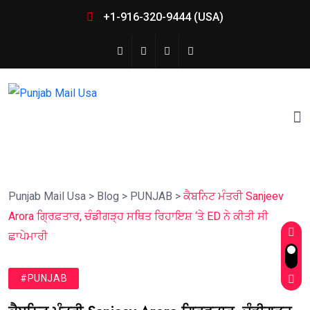
+1-916-320-9444 (USA)
Punjab Mail Usa
>
Blog
>
PUNJAB
>
ਕੈਬਨਿਟ ਮੰਤਰੀ Sanjeev
Arora ਗ੍ਰਿਫ਼ਤਾਰ, ਚੰਡੀਗੜ੍ਹ ਸਥਿਤ ਰਿਹਾਇਸ਼ ‘ਤੇ ED ਨੇ ਕੀਤੀ ਸੀ
ਛਾਪੇਮਾਰੀ
#PUNJAB