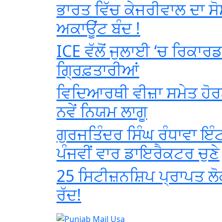
ਭਾਰਤ ਵਿੱਚ ਕੇਜਰੀਵਾਲ ਦਾ ਸ
ਅਕਾਊਂਟ ਬੰਦ !
ICE ਵੱਲੋਂ ਜੁਲਾਈ ‘ਚ ਰਿਕਾਰ
ਗ੍ਰਿਫ਼ਤਾਰੀਆਂ
ਵਿਦਿਆਰਥੀ ਵੀਜ਼ਾ ਸਮੇਤ ਹੋਰਨ
ਨਵੇਂ ਨਿਯਮ ਲਾਗੂ
ਗੁਰਜਤਿੰਦਰ ਸਿੰਘ ਰੰਧਾਵਾ ਇੰਟ
ਪੰਜਵੀਂ ਵਾਰ ਡਾਇਰੈਕਟਰ ਚੁਣੇ
25 ਸਿਟੀਜ਼ਨਸ਼ਿਪ ਪ੍ਰਾਪਤ ਲੋ
ਰੱਦ!