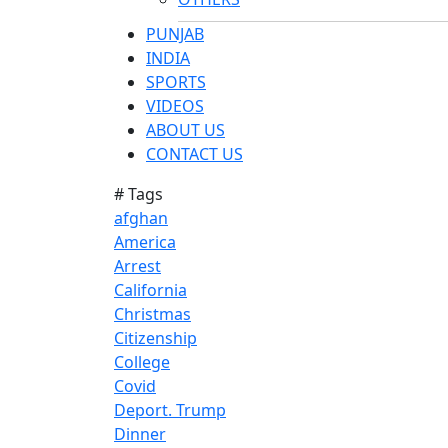
PUNJAB
INDIA
SPORTS
VIDEOS
ABOUT US
CONTACT US
# Tags
afghan
America
Arrest
California
Christmas
Citizenship
College
Covid
Deport. Trump
Dinner