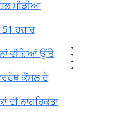
ੋਸ਼ਲ ਮੀਡੀਆ
ਡ 51 ਹਜ਼ਾਰ
ਾਂ ਵੀਜ਼ਿਆਂ ਉੱਤੇ
ਰਫੇਥ ਕੌਂਸਲ ਦੇ
ਕਾਂ ਦੀ ਨਾਗਰਿਕਤਾ
+1-916-320-9444 (USA)