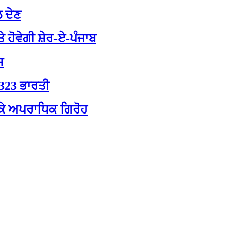
ਲ ਦੇਣ
 ਹੋਵੇਗੀ ਸ਼ੇਰ-ਏ-ਪੰਜਾਬ
ਸ
,323 ਭਾਰਤੀ
ਕਰਕੇ ਅਪਰਾਧਿਕ ਗਿਰੋਹ