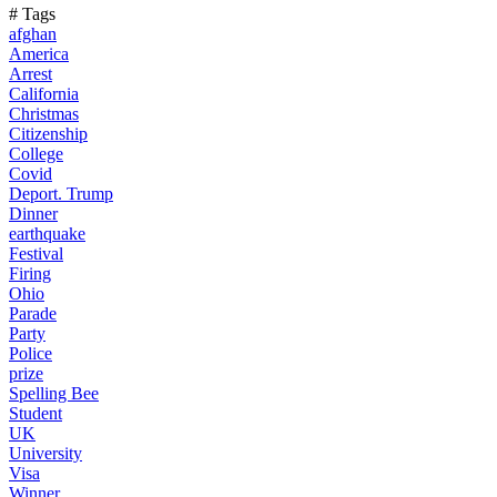
# Tags
afghan
America
Arrest
California
Christmas
Citizenship
College
Covid
Deport. Trump
Dinner
earthquake
Festival
Firing
Ohio
Parade
Party
Police
prize
Spelling Bee
Student
UK
University
Visa
Winner