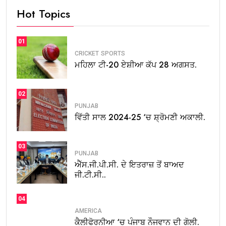
Hot Topics
01
CRICKET
SPORTS
ਮਹਿਲਾ ਟੀ-20 ਏਸ਼ੀਆ ਕੱਪ 28 ਅਗਸਤ.
02
PUNJAB
ਵਿੱਤੀ ਸਾਲ 2024-25 ‘ਚ ਸ਼੍ਰੋਮਣੀ ਅਕਾਲੀ.
03
PUNJAB
ਐੱਸ.ਜੀ.ਪੀ.ਸੀ. ਦੇ ਇਤਰਾਜ਼ ਤੋਂ ਬਾਅਦ
ਜੀ.ਟੀ.ਸੀ..
04
AMERICA
ਕੈਲੀਫੋਰਨੀਆ ‘ਚ ਪੰਜਾਬ ਨੌਜਵਾਨ ਦੀ ਗੋਲੀ.