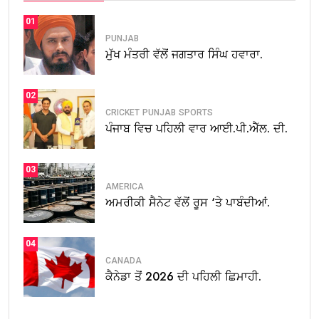
01
PUNJAB
ਮੁੱਖ ਮੰਤਰੀ ਵੱਲੋਂ ਜਗਤਾਰ ਸਿੰਘ ਹਵਾਰਾ.
02
CRICKET
PUNJAB
SPORTS
ਪੰਜਾਬ ਵਿਚ ਪਹਿਲੀ ਵਾਰ ਆਈ.ਪੀ.ਐੱਲ. ਦੀ.
03
AMERICA
ਅਮਰੀਕੀ ਸੈਨੇਟ ਵੱਲੋਂ ਰੂਸ ‘ਤੇ ਪਾਬੰਦੀਆਂ.
04
CANADA
ਕੈਨੇਡਾ ਤੋਂ 2026 ਦੀ ਪਹਿਲੀ ਛਿਮਾਹੀ.