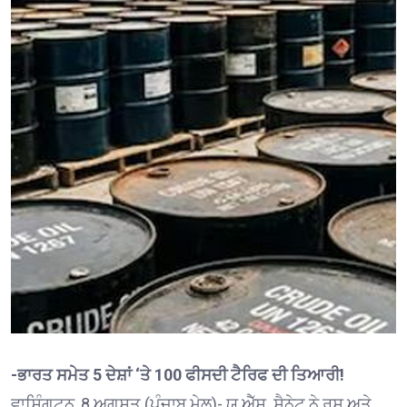
-ਭਾਰਤ ਸਮੇਤ 5 ਦੇਸ਼ਾਂ ‘ਤੇ 100 ਫੀਸਦੀ ਟੈਰਿਫ ਦੀ ਤਿਆਰੀ!
ਵਾਸ਼ਿੰਗਟਨ, 8 ਅਗਸਤ (ਪੰਜਾਬ ਮੇਲ)- ਯੂ.ਐੱਸ. ਸੈਨੇਟ ਨੇ ਰੂਸ ਅਤੇ