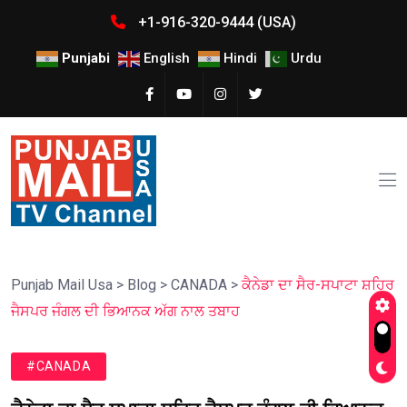
+1-916-320-9444 (USA)
Punjabi
English
Hindi
Urdu
Punjab Mail Usa
>
Blog
>
CANADA
>
ਕੈਨੇਡਾ ਦਾ ਸੈਰ-ਸਪਾਟਾ ਸ਼ਹਿਰ
ਜੈਸਪਰ ਜੰਗਲ ਦੀ ਭਿਆਨਕ ਅੱਗ ਨਾਲ ਤਬਾਹ
#CANADA