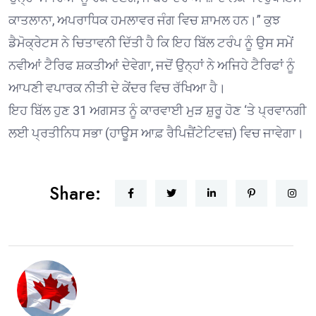
ਕਾਤਲਾਨਾ, ਅਪਰਾਧਿਕ ਹਮਲਾਵਰ ਜੰਗ ਵਿਚ ਸ਼ਾਮਲ ਹਨ।” ਕੁਝ
ਡੈਮੋਕ੍ਰੇਟਸ ਨੇ ਚਿਤਾਵਨੀ ਦਿੱਤੀ ਹੈ ਕਿ ਇਹ ਬਿੱਲ ਟਰੰਪ ਨੂੰ ਉਸ ਸਮੇਂ
ਨਵੀਆਂ ਟੈਰਿਫ ਸ਼ਕਤੀਆਂ ਦੇਵੇਗਾ, ਜਦੋਂ ਉਨ੍ਹਾਂ ਨੇ ਅਜਿਹੇ ਟੈਰਿਫਾਂ ਨੂੰ
ਆਪਣੀ ਵਪਾਰਕ ਨੀਤੀ ਦੇ ਕੇਂਦਰ ਵਿਚ ਰੱਖਿਆ ਹੈ।
ਇਹ ਬਿੱਲ ਹੁਣ 31 ਅਗਸਤ ਨੂੰ ਕਾਰਵਾਈ ਮੁੜ ਸ਼ੁਰੂ ਹੋਣ ‘ਤੇ ਪ੍ਰਵਾਨਗੀ
ਲਈ ਪ੍ਰਤੀਨਿਧ ਸਭਾ (ਹਾਊਸ ਆਫ਼ ਰੈਪਿਜ਼ੈਂਟੇਟਿਵਜ਼) ਵਿਚ ਜਾਵੇਗਾ।
Share: