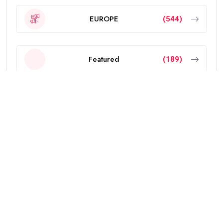
EUROPE
(544)
Featured
(189)
INDIA
(2297)
NEW ZEALAND
(18)
OTHERS
(785)
POLITICS
(6)