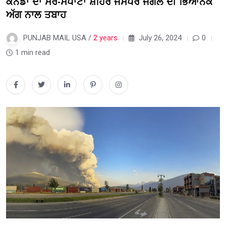
ਕੈਨੇਡਾ ਦਾ ਸੈਰ-ਸਪਾਟਾ ਸ਼ਹਿਰ ਜੈਸਪਰ ਜੰਗਲ ਦੀ ਭਿਆਨਕ
ਅੱਗ ਨਾਲ ਤਬਾਹ
PUNJAB MAIL USA /
2 years
July 26, 2024
0
1 min read