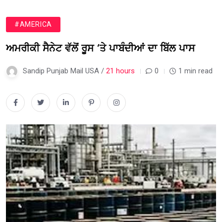
#AMERICA
ਅਮਰੀਕੀ ਸੈਨੇਟ ਵੱਲੋਂ ਰੂਸ ‘ਤੇ ਪਾਬੰਦੀਆਂ ਦਾ ਬਿੱਲ ਪਾਸ
Sandip Punjab Mail USA /
21 hours
0
1 min read