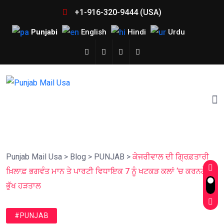
+1-916-320-9444 (USA)
Punjabi
English
Hindi
Urdu
Punjab Mail Usa
>
Blog
>
PUNJAB
>
ਕੇਜਰੀਵਾਲ ਦੀ ਗ੍ਰਿਫ਼ਤਾਰੀ
ਖ਼ਿਲਾਫ਼ ਭਗਵੰਤ ਮਾਨ ਤੇ ਪਾਰਟੀ ਵਿਧਾਇਕ 7 ਨੂੰ ਖਟਕੜ ਕਲਾਂ ‘ਚ ਕਰਨਗੇ
ਭੁੱਖ ਹੜਤਾਲ
#PUNJAB