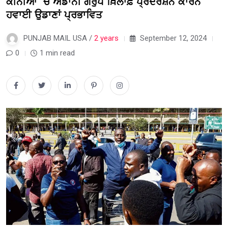
ਕੀਨੀਆ ‘ਚ ਅਡਾਨੀ ਗਰੁੱਪ ਖ਼ਿਲਾਫ਼ ਪ੍ਰਦਰਸ਼ਨ ਕਾਰਨ
ਹਵਾਈ ਉਡਾਣਾਂ ਪ੍ਰਭਾਵਿਤ
PUNJAB MAIL USA /
2 years
September 12, 2024
0
1 min read