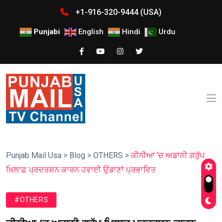
+1-916-320-9444 (USA)
Punjabi
English
Hindi
Urdu
Punjab Mail Usa
>
Blog
>
OTHERS
>
ਕੀਨੀਆ ‘ਚ ਅਡਾਨੀ ਗਰੁੱਪ
ਖ਼ਿਲਾਫ਼ ਪ੍ਰਦਰਸ਼ਨ ਕਾਰਨ ਹਵਾਈ ਉਡਾਣਾਂ ਪ੍ਰਭਾਵਿਤ
#OTHERS