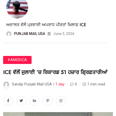
ਅਦਾਲਤ ਵੱਲੋਂ ਪ੍ਰਵਾਸੀ ਅਪਰਾਧ ਪੀੜਤਾਂ ਖ਼ਿਲਾਫ਼ ICE
PUNJAB MAIL USA
June 3, 2026
#AMERICA
ICE ਵੱਲੋਂ ਜੁਲਾਈ ‘ਚ ਰਿਕਾਰਡ 51 ਹਜ਼ਾਰ ਗ੍ਰਿਫ਼ਤਾਰੀਆਂ
Sandip Punjab Mail USA /
1 day
0
1 min read