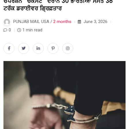
ਓਪਰੇਸ਼ਨ ”ਚੈਕਮੇਟ” ਦੌਰਾਨ 30 ਭਾਰਤੀਆਂ ਸਮੇਤ 36
ਟਰੱਕ ਡਰਾਈਵਰ ਗ੍ਰਿਫ਼ਤਾਰ
PUNJAB MAIL USA /
2 months
June 3, 2026
0
1 min read