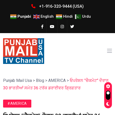
+1-916-320-9444 (USA)
Punjabi
English
Hindi
Urdu
Punjab Mail Usa
>
Blog
>
AMERICA
>
ਓਪਰੇਸ਼ਨ ”ਚੈਕਮੇਟ” ਦੌਰਾਨ
30 ਭਾਰਤੀਆਂ ਸਮੇਤ 36 ਟਰੱਕ ਡਰਾਈਵਰ ਗ੍ਰਿਫ਼ਤਾਰ
#AMERICA