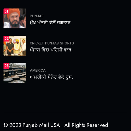
01
PUNJAB
ਮੁੱਖ ਮੰਤਰੀ ਵੱਲੋਂ ਜਗਤਾਰ.
02
CRICKET
PUNJAB
SPORTS
ਪੰਜਾਬ ਵਿਚ ਪਹਿਲੀ ਵਾਰ.
03
AMERICA
ਅਮਰੀਕੀ ਸੈਨੇਟ ਵੱਲੋਂ ਰੂਸ.
© 2023 Punjab Mail USA . All Rights Reserved