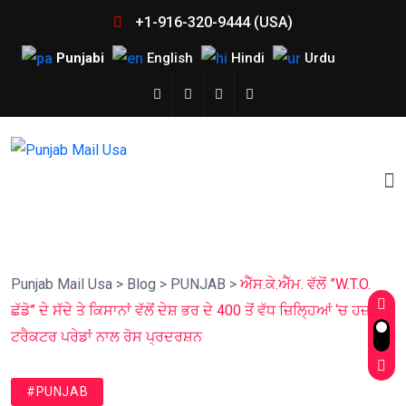
+1-916-320-9444 (USA)
Punjabi
English
Hindi
Urdu
Punjab Mail Usa
>
Blog
>
PUNJAB
>
ਐੱਸ.ਕੇ.ਐੱਮ. ਵੱਲੋਂ ”W.T.O.
ਛੱਡੋ” ਦੇ ਸੱਦੇ ਤੇ ਕਿਸਾਨਾਂ ਵੱਲੋਂ ਦੇਸ਼ ਭਰ ਦੇ 400 ਤੋਂ ਵੱਧ ਜ਼ਿਲ੍ਹਿਆਂ ‘ਚ ਹਜ਼ਾਰਾਂ
ਟਰੈਕਟਰ ਪਰੇਡਾਂ ਨਾਲ ਰੋਸ ਪ੍ਰਦਰਸ਼ਨ
#PUNJAB