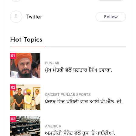
Twitter
Follow
Hot Topics
01
PUNJAB
ਮੁੱਖ ਮੰਤਰੀ ਵੱਲੋਂ ਜਗਤਾਰ ਸਿੰਘ ਹਵਾਰਾ.
02
CRICKET
PUNJAB
SPORTS
ਪੰਜਾਬ ਵਿਚ ਪਹਿਲੀ ਵਾਰ ਆਈ.ਪੀ.ਐੱਲ. ਦੀ.
03
AMERICA
ਅਮਰੀਕੀ ਸੈਨੇਟ ਵੱਲੋਂ ਰੂਸ ‘ਤੇ ਪਾਬੰਦੀਆਂ.