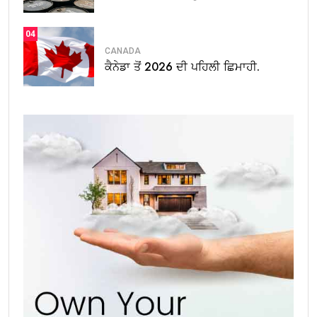
04
CANADA
ਕੈਨੇਡਾ ਤੋਂ 2026 ਦੀ ਪਹਿਲੀ ਛਿਮਾਹੀ.