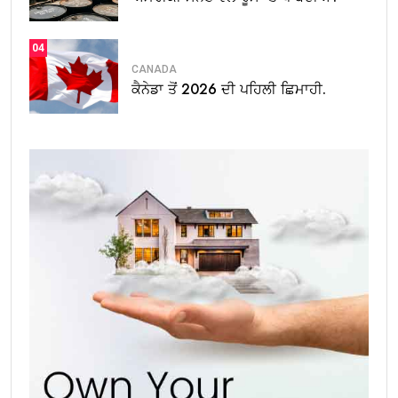
04
CANADA
ਕੈਨੇਡਾ ਤੋਂ 2026 ਦੀ ਪਹਿਲੀ ਛਿਮਾਹੀ.