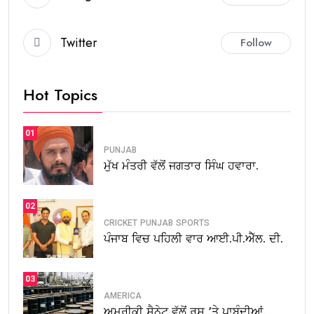
Twitter
Follow
Hot Topics
01
PUNJAB
ਮੁੱਖ ਮੰਤਰੀ ਵੱਲੋਂ ਜਗਤਾਰ ਸਿੰਘ ਹਵਾਰਾ.
02
CRICKET
PUNJAB
SPORTS
ਪੰਜਾਬ ਵਿਚ ਪਹਿਲੀ ਵਾਰ ਆਈ.ਪੀ.ਐੱਲ. ਦੀ.
03
AMERICA
ਅਮਰੀਕੀ ਸੈਨੇਟ ਵੱਲੋਂ ਰੂਸ ‘ਤੇ ਪਾਬੰਦੀਆਂ.