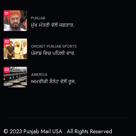
01
PUNJAB
ਮੁੱਖ ਮੰਤਰੀ ਵੱਲੋਂ ਜਗਤਾਰ.
02
CRICKET
PUNJAB
SPORTS
ਪੰਜਾਬ ਵਿਚ ਪਹਿਲੀ ਵਾਰ.
03
AMERICA
ਅਮਰੀਕੀ ਸੈਨੇਟ ਵੱਲੋਂ ਰੂਸ.
© 2023 Punjab Mail USA . All Rights Reserved