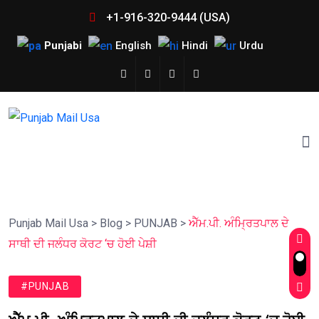
+1-916-320-9444 (USA)
Punjabi
English
Hindi
Urdu
Punjab Mail Usa
>
Blog
>
PUNJAB
>
ਐੱਮ.ਪੀ. ਅੰਮ੍ਰਿਤਪਾਲ ਦੇ
ਸਾਥੀ ਦੀ ਜਲੰਧਰ ਕੋਰਟ ‘ਚ ਹੋਈ ਪੇਸ਼ੀ
#PUNJAB