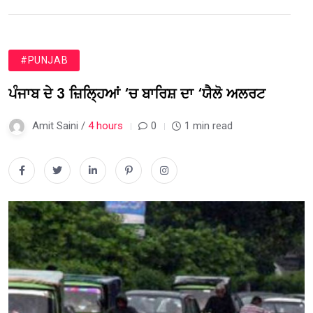
#PUNJAB
ਪੰਜਾਬ ਦੇ 3 ਜ਼ਿਲ੍ਹਿਆਂ ‘ਚ ਬਾਰਿਸ਼ ਦਾ ‘ਯੈਲੋ ਅਲਰਟ
Amit Saini /
4 hours
0
1 min read