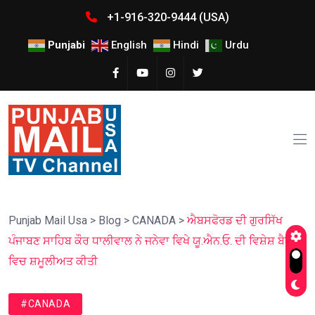
+1-916-320-9444 (USA)
Punjabi
English
Hindi
Urdu
Punjab Mail Usa
>
Blog
>
CANADA
>
ਐਬਸਫੋਰਡ ਦੀ ਗੁਰਸਿੱਖ
ਪੰਜਾਬਣ ਸਾਹਿਬ ਕੌਰ ਧਾਲੀਵਾਲ ਨੇ ਜਨੇਵਾ ਵਿਖੇ ਯੂ.ਐਨ.ਓ. ਦੀ ਵਿਸ਼ੇਸ਼ ਬੈਠਕ
ਵਿਚ ਸ਼ਮੂਲੀਅਤ ਕੀਤੀ
#CANADA