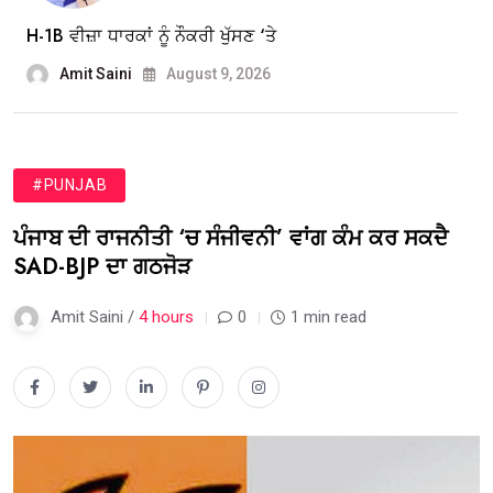
H-1B ਵੀਜ਼ਾ ਧਾਰਕਾਂ ਨੂੰ ਨੌਕਰੀ ਖੁੱਸਣ ‘ਤੇ
Amit Saini
August 9, 2026
#PUNJAB
ਪੰਜਾਬ ਦੀ ਰਾਜਨੀਤੀ ‘ਚ ਸੰਜੀਵਨੀ’ ਵਾਂਗ ਕੰਮ ਕਰ ਸਕਦੈ
SAD-BJP ਦਾ ਗਠਜੋੜ
Amit Saini /
4 hours
0
1 min read