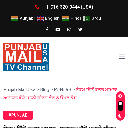
+1-916-320-9444 (USA)
Punjabi
English
Hindi
Urdu
Punjab Mail Usa
>
Blog
>
PUNJAB
>
ਏਕਮ ਢਿੱਲੋਂ ਕਤਲ ਮਾਮਲਾ:
ਅਦਾਲਤ ਵੱਲੋਂ ਪਤਨੀ ਸੀਰਤ ਕੌਰ ਨੂੰ ਉਮਰ ਕੈਦ
#PUNJAB