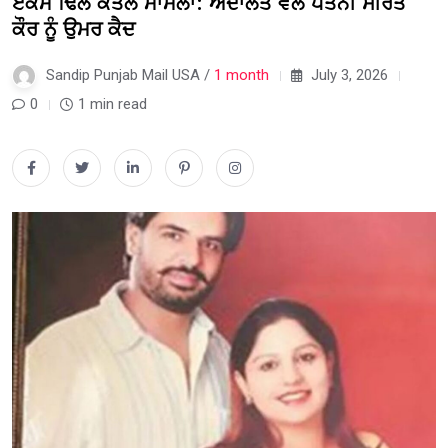
ਏਕਮ ਢਿੱਲੋਂ ਕਤਲ ਮਾਮਲਾ: ਅਦਾਲਤ ਵੱਲੋਂ ਪਤਨੀ ਸੀਰਤ
ਕੌਰ ਨੂੰ ਉਮਰ ਕੈਦ
Sandip Punjab Mail USA /
1 month
July 3, 2026
0
1 min read