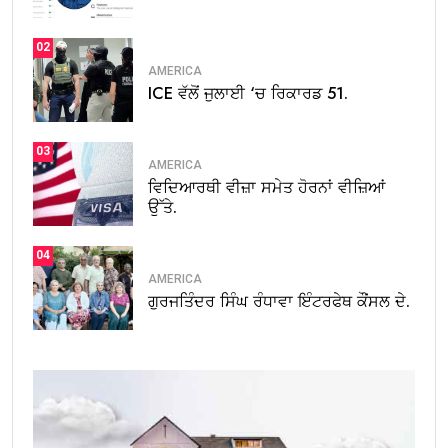
02
AMERICA
ICE ਵੱਲੋਂ ਜੁਲਾਈ ‘ਚ ਰਿਕਾਰਡ 51.
03
AMERICA
ਵਿਦਿਆਰਥੀ ਵੀਜ਼ਾ ਸਮੇਤ ਹੋਰਨਾਂ ਵੀਜ਼ਿਆਂ
ਉੱਤੇ.
04
AMERICA
ਗੁਰਜਤਿੰਦਰ ਸਿੰਘ ਰੰਧਾਵਾ ਇੰਟਰਫੇਥ ਕੌਂਸਲ ਦੇ.