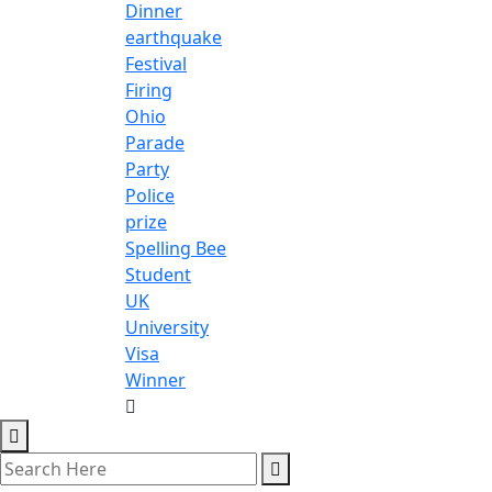
Dinner
earthquake
Festival
Firing
Ohio
Parade
Party
Police
prize
Spelling Bee
Student
UK
University
Visa
Winner