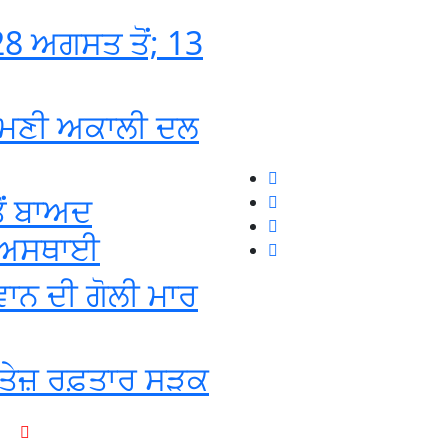
8 ਅਗਸਤ ਤੋਂ; 13
ਰੋਮਣੀ ਅਕਾਲੀ ਦਲ
ੋਂ ਬਾਅਦ
ਦਾ ਅਸਥਾਈ
ਵਾਨ ਦੀ ਗੋਲੀ ਮਾਰ
ੂੰ ਤੇਜ਼ ਰਫ਼ਤਾਰ ਸੜਕ
+1-916-320-9444 (USA)