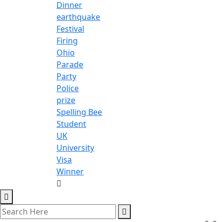
Dinner
earthquake
Festival
Firing
Ohio
Parade
Party
Police
prize
Spelling Bee
Student
UK
University
Visa
Winner