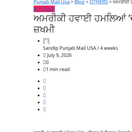
Punjab Mail Usa
>
Blog
>
OTHERS
>
ਅਮਰੀਕੀ ਹ
#OTHERS
ਅਮਰੀਕੀ ਹਵਾਈ ਹਮਲਿਆਂ ‘ਚ ਈ
ਜ਼ਖਮੀ
Sandip Punjab Mail USA /
4 weeks
July 9, 2026
0
1 min read