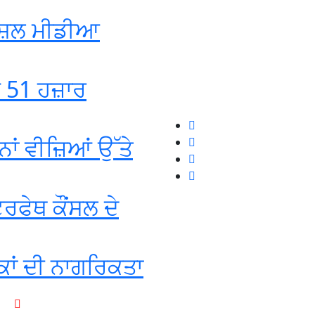
ੋਸ਼ਲ ਮੀਡੀਆ
ਡ 51 ਹਜ਼ਾਰ
ਾਂ ਵੀਜ਼ਿਆਂ ਉੱਤੇ
ਰਫੇਥ ਕੌਂਸਲ ਦੇ
ਕਾਂ ਦੀ ਨਾਗਰਿਕਤਾ
+1-916-320-9444 (USA)