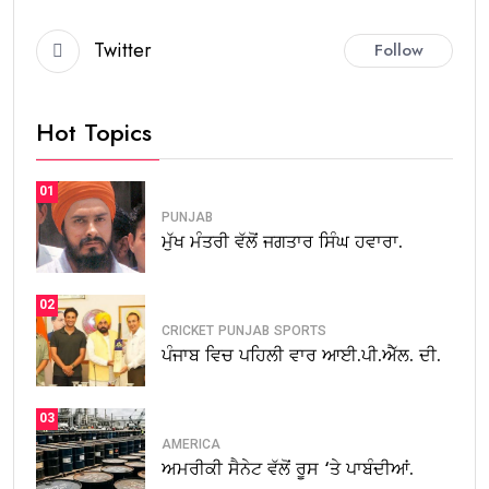
Twitter
Follow
Hot Topics
01
PUNJAB
ਮੁੱਖ ਮੰਤਰੀ ਵੱਲੋਂ ਜਗਤਾਰ ਸਿੰਘ ਹਵਾਰਾ.
02
CRICKET
PUNJAB
SPORTS
ਪੰਜਾਬ ਵਿਚ ਪਹਿਲੀ ਵਾਰ ਆਈ.ਪੀ.ਐੱਲ. ਦੀ.
03
AMERICA
ਅਮਰੀਕੀ ਸੈਨੇਟ ਵੱਲੋਂ ਰੂਸ ‘ਤੇ ਪਾਬੰਦੀਆਂ.