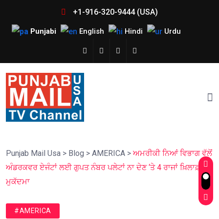
+1-916-320-9444 (USA)
Punjabi
English
Hindi
Urdu
Punjab Mail Usa
>
Blog
>
AMERICA
>
ਅਮਰੀਕੀ ਨਿਆਂ ਵਿਭਾਗ ਵੱਲੋਂ
ਅੰਡਰਕਵਰ ਏਜੰਟਾਂ ਲਈ ਗੁਪਤ ਨੰਬਰ ਪਲੇਟਾਂ ਨਾ ਦੇਣ ‘ਤੇ 4 ਰਾਜਾਂ ਖ਼ਿਲਾਫ਼
ਮੁਕੱਦਮਾ
#AMERICA