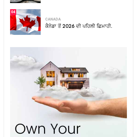
04
CANADA
ਕੈਨੇਡਾ ਤੋਂ 2026 ਦੀ ਪਹਿਲੀ ਛਿਮਾਹੀ.