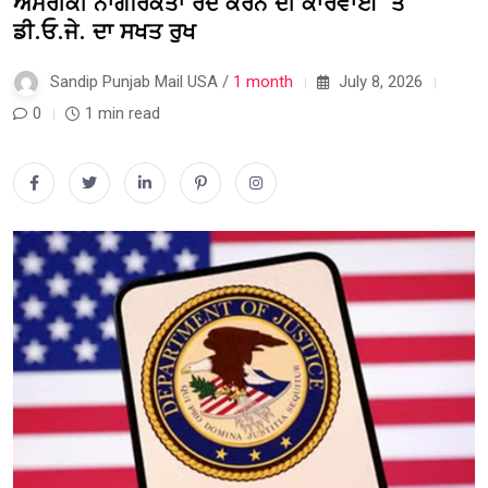
ਅਮਰੀਕੀ ਨਾਗਰਿਕਤਾ ਰੱਦ ਕਰਨ ਦੀ ਕਾਰਵਾਈ ‘ਤੇ
ਡੀ.ਓ.ਜੇ. ਦਾ ਸਖਤ ਰੁਖ
Sandip Punjab Mail USA /
1 month
July 8, 2026
0
1 min read