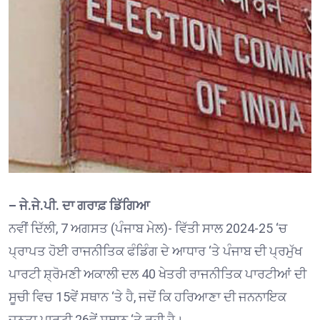
– ਜੇ.ਜੇ.ਪੀ. ਦਾ ਗਰਾਫ਼ ਡਿੱਗਿਆ
ਨਵੀਂ ਦਿੱਲੀ, 7 ਅਗਸਤ (ਪੰਜਾਬ ਮੇਲ)- ਵਿੱਤੀ ਸਾਲ 2024-25 ‘ਚ
ਪ੍ਰਾਪਤ ਹੋਈ ਰਾਜਨੀਤਿਕ ਫੰਡਿੰਗ ਦੇ ਆਧਾਰ ‘ਤੇ ਪੰਜਾਬ ਦੀ ਪ੍ਰਮੁੱਖ
ਪਾਰਟੀ ਸ਼੍ਰੋਮਣੀ ਅਕਾਲੀ ਦਲ 40 ਖੇਤਰੀ ਰਾਜਨੀਤਿਕ ਪਾਰਟੀਆਂ ਦੀ
ਸੂਚੀ ਵਿਚ 15ਵੇਂ ਸਥਾਨ ‘ਤੇ ਹੈ, ਜਦੋਂ ਕਿ ਹਰਿਆਣਾ ਦੀ ਜਨਨਾਇਕ
ਜਨਤਾ ਪਾਰਟੀ 26ਵੇਂ ਸਥਾਨ ‘ਤੇ ਰਹੀ ਹੈ।