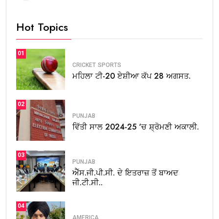
Hot Topics
01
CRICKET
SPORTS
ਮਹਿਲਾ ਟੀ-20 ਏਸ਼ੀਆ ਕੱਪ 28 ਅਗਸਤ.
02
PUNJAB
ਵਿੱਤੀ ਸਾਲ 2024-25 ‘ਚ ਸ਼੍ਰੋਮਣੀ ਅਕਾਲੀ.
03
PUNJAB
ਐੱਸ.ਜੀ.ਪੀ.ਸੀ. ਦੇ ਇਤਰਾਜ਼ ਤੋਂ ਬਾਅਦ
ਜੀ.ਟੀ.ਸੀ..
04
AMERICA