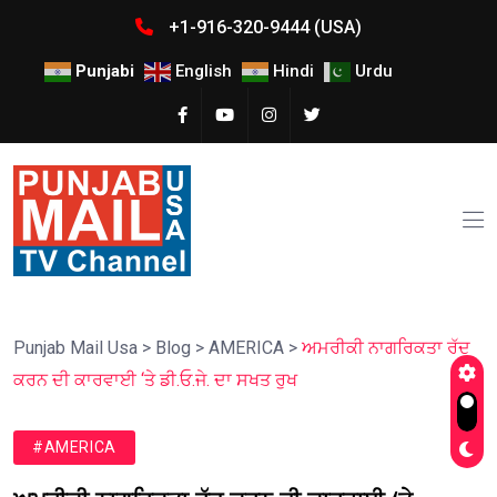
+1-916-320-9444 (USA)
Punjabi
English
Hindi
Urdu
Punjab Mail Usa
>
Blog
>
AMERICA
>
ਅਮਰੀਕੀ ਨਾਗਰਿਕਤਾ ਰੱਦ
ਕਰਨ ਦੀ ਕਾਰਵਾਈ ‘ਤੇ ਡੀ.ਓ.ਜੇ. ਦਾ ਸਖਤ ਰੁਖ
#AMERICA