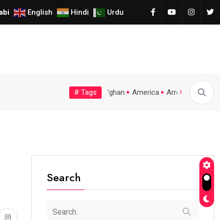
ਾਹੀ ‘ਚ ਰਿਕਾਰਡ 3,323 ਭਾਰਤੀ
abi
English
Hindi
Urdu
# Tags
UK
University
Visa
Winner
afghan
America
Arrest
Californ
Search