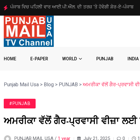
ਅਮਰੀਕੀ ਸੈਨੇਟ ਵੱਲੋਂ ਰੂਸ ‘ਤੇ ਪਾਬੰਦੀਆਂ ਦਾ ਬਿੱਲ ਪਾਸ
HOME
E-PAPER
WORLD
PUNJAB
INDIA
Punjab Mail Usa
>
Blog
>
PUNJAB
>
ਅਮਰੀਕਾ ਵੱਲੋਂ ਗੈਰ-ਪ੍ਰਵਾਸੀ 
#PUNJAB
ਅਮਰੀਕਾ ਵੱਲੋਂ ਗੈਰ-ਪ੍ਰਵਾਸੀ ਵੀਜ਼ਾ ਲਈ
PUNJAB MAIL USA /
1 year
July 21, 2025
0
1