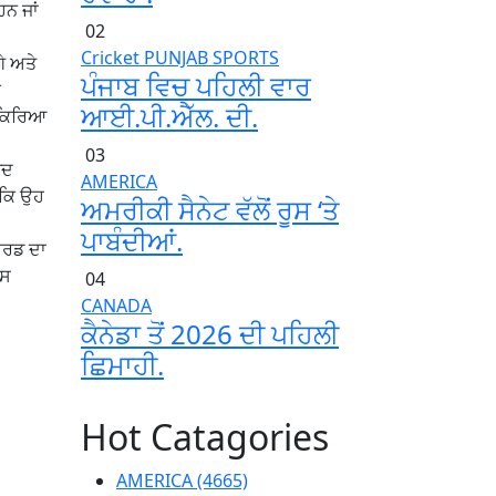
ਨ ਜਾਂ
02
Cricket
PUNJAB
SPORTS
ੇ ਅਤੇ
ਪੰਜਾਬ ਵਿਚ ਪਹਿਲੀ ਵਾਰ
ੇ
ਆਈ.ਪੀ.ਐੱਲ. ਦੀ.
੍ਰਕਿਰਿਆ
03
ੂਦ
AMERICA
ਂਕਿ ਉਹ
ਅਮਰੀਕੀ ਸੈਨੇਟ ਵੱਲੋਂ ਰੂਸ ‘ਤੇ
ਪਾਬੰਦੀਆਂ.
ਾਰਡ ਦਾ
ਇਸ
04
CANADA
ਕੈਨੇਡਾ ਤੋਂ 2026 ਦੀ ਪਹਿਲੀ
ਛਿਮਾਹੀ.
Hot Catagories
AMERICA
(4665)