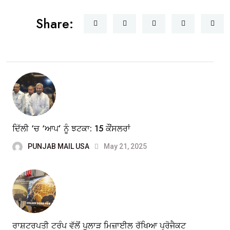
Share:
ਦਿੱਲੀ ‘ਚ ‘ਆਪ’ ਨੂੰ ਝਟਕਾ: 15 ਕੌਂਸਲਰਾਂ
PUNJAB MAIL USA
May 21, 2025
ਰਾਸ਼ਟਰਪਤੀ ਟਰੰਪ ਵੱਲੋਂ ਪੁਲਾੜ ਮਿਜ਼ਾਈਲ ਰੱਖਿਆ ਪ੍ਰੋਜੈਕਟ