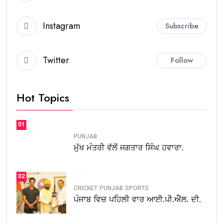
Instagram
Subscribe
Twitter
Follow
Hot Topics
01
PUNJAB
ਮੁੱਖ ਮੰਤਰੀ ਵੱਲੋਂ ਜਗਤਾਰ ਸਿੰਘ ਹਵਾਰਾ.
02
CRICKET
PUNJAB
SPORTS
ਪੰਜਾਬ ਵਿਚ ਪਹਿਲੀ ਵਾਰ ਆਈ.ਪੀ.ਐੱਲ. ਦੀ.