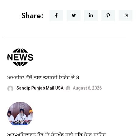
Share:
ਅਮਰੀਕਾ ਵੱਲੋਂ ਨਸ਼ਾ ਤਸਕਰੀ ਗਿਰੋਹ ਦੇ 8
Sandip Punjab Mail USA
August 6, 2026
ਅਣ-ਅਧਿਕਾਰਤ ਤੌਰ ‘ਤੇ ਸੱਚਖੰਡ ਸ੍ਰੀ ਹਰਿਮੰਦਰ ਸਾਹਿਬ