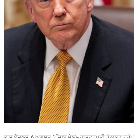
ਲਾਸ ਏਂਜਲਸ, 6 ਅਗਸਤ (ਪੰਜਾਬ ਮੇਲ)- ਰਾਸ਼ਟਰਪਤੀ ਡੋਨਾਲਡ ਟਰੰਪ