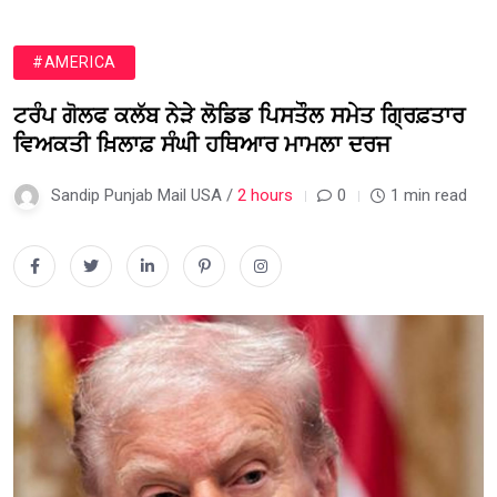
#AMERICA
ਟਰੰਪ ਗੋਲਫ ਕਲੱਬ ਨੇੜੇ ਲੋਡਿਡ ਪਿਸਤੌਲ ਸਮੇਤ ਗ੍ਰਿਫ਼ਤਾਰ
ਵਿਅਕਤੀ ਖ਼ਿਲਾਫ਼ ਸੰਘੀ ਹਥਿਆਰ ਮਾਮਲਾ ਦਰਜ
Sandip Punjab Mail USA /
2 hours
0
1 min read