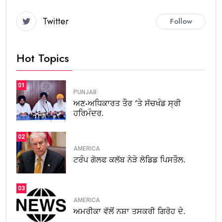
Twitter
Follow
Hot Topics
01
PUNJAB
ਅਣ-ਅਧਿਕਾਰਤ ਤੌਰ ‘ਤੇ ਸੱਚਖੰਡ ਸ੍ਰੀ
ਹਰਿਮੰਦਰ.
02
AMERICA
ਟਰੰਪ ਗੋਲਫ ਕਲੱਬ ਨੇੜੇ ਲੋਡਿਡ ਪਿਸਤੌਲ.
03
AMERICA
ਅਮਰੀਕਾ ਵੱਲੋਂ ਨਸ਼ਾ ਤਸਕਰੀ ਗਿਰੋਹ ਦੇ.