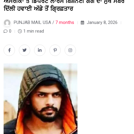
ਅਮਰੀਕਾ ਤੋਂ ਡਿਪੋਰਟ ਲਾਰੈਂਸ ਬਿਸ਼ਨੋਈ ਗੈਂਗ ਦਾ ਮੁੱਖ ਮੈਂਬਰ
ਦਿੱਲੀ ਹਵਾਈ ਅੱਡੇ ਤੋਂ ਗ੍ਰਿਫ਼ਤਾਰ
PUNJAB MAIL USA /
7 months
January 8, 2026
0
1 min read