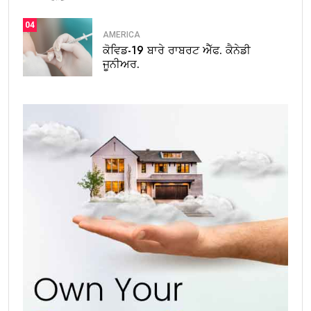
04
AMERICA
ਕੋਵਿਡ-19 ਬਾਰੇ ਰਾਬਰਟ ਐੱਫ. ਕੈਨੇਡੀ
ਜੂਨੀਅਰ.