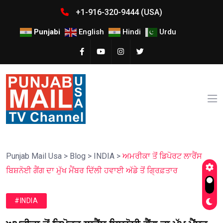
+1-916-320-9444 (USA)
Punjabi
English
Hindi
Urdu
Punjab Mail Usa
>
Blog
>
INDIA
>
ਅਮਰੀਕਾ ਤੋਂ ਡਿਪੋਰਟ ਲਾਰੈਂਸ
ਬਿਸ਼ਨੋਈ ਗੈਂਗ ਦਾ ਮੁੱਖ ਮੈਂਬਰ ਦਿੱਲੀ ਹਵਾਈ ਅੱਡੇ ਤੋਂ ਗ੍ਰਿਫ਼ਤਾਰ
#INDIA