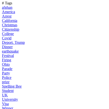
# Tags
afghan
America
Arrest
California
Christmas
Citizenship
College
Covid
Deport. Trump
Dinner
earthquake
Festival
Firing
Ohio
Parade
Party
Police
prize
Spelling Bee
Student
UK
University
Visa
Winner