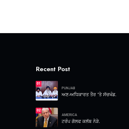
Recent Post
01
PUNJAB
ਅਣ-ਅਧਿਕਾਰਤ ਤੌਰ ‘ਤੇ ਸੱਚਖੰਡ.
02
AMERICA
ਟਰੰਪ ਗੋਲਫ ਕਲੱਬ ਨੇੜੇ.