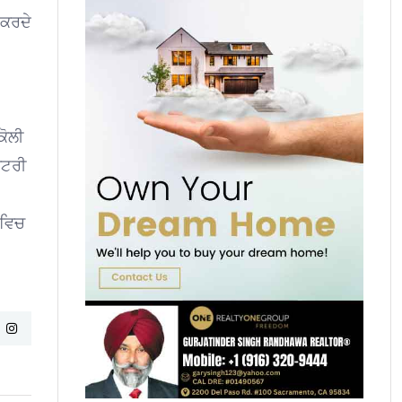
 ਕਰਦੇ
ਕੋਲੀ
ਕਟਰੀ
 ਵਿਚ