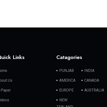
uick Links
Catagories
ome
PUNJAB
INDIA
bout Us
AMERICA
CANADA
-Paper
EUROPE
AUSTRALIA
ideos
NEW
ZEALAND