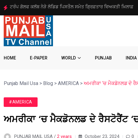
ਅਮਰੀਕਾ ਵੱਲੋਂ ਨਸ਼ਾ ਤਸਕਰੀ ਗਿਰੋਹ ਦੇ 8 ਆਗੂਆਂ ‘ਤੇ 10
HOME
E-PAPER
WORLD
PUNJAB
INDIA
Punjab Mail Usa
>
Blog
>
AMERICA
>
ਅਮਰੀਕਾ ‘ਚ ਮੈਕਡੋਨਲਡ ਦੇ ਰੈਸ
#AMERICA
ਅਮਰੀਕਾ ‘ਚ ਮੈਕਡੋਨਲਡ ਦੇ ਰੈਸਟੋਰੈਂਟ 
PUNJAB MAIL USA /
2 years
October 23, 2024
0