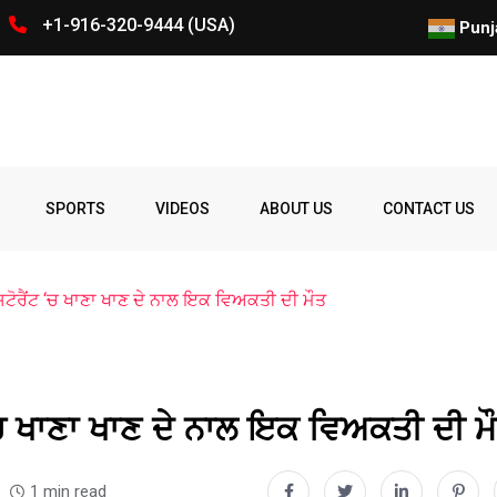
+1-916-320-9444 (USA)
ਕੋਵਿਡ-19 ਬਾਰੇ ਰਾਬਰਟ ਐੱਫ. ਕੈਨੇ
Punj
Spelling
Firing
Ohio
Parade
Party
Police
prize
Student
SPORTS
VIDEOS
ABOUT US
CONTACT US
Bee
ਟੋਰੈਂਟ ‘ਚ ਖਾਣਾ ਖਾਣ ਦੇ ਨਾਲ ਇਕ ਵਿਅਕਤੀ ਦੀ ਮੌਤ
‘ਚ ਖਾਣਾ ਖਾਣ ਦੇ ਨਾਲ ਇਕ ਵਿਅਕਤੀ ਦੀ ਮ
1 min read