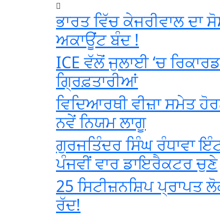
ਭਾਰਤ ਵਿੱਚ ਕੇਜਰੀਵਾਲ ਦਾ ਸ
ਅਕਾਊਂਟ ਬੰਦ !
ICE ਵੱਲੋਂ ਜੁਲਾਈ ‘ਚ ਰਿਕਾਰ
ਗ੍ਰਿਫ਼ਤਾਰੀਆਂ
ਵਿਦਿਆਰਥੀ ਵੀਜ਼ਾ ਸਮੇਤ ਹੋਰਨ
ਨਵੇਂ ਨਿਯਮ ਲਾਗੂ
ਗੁਰਜਤਿੰਦਰ ਸਿੰਘ ਰੰਧਾਵਾ ਇੰਟ
ਪੰਜਵੀਂ ਵਾਰ ਡਾਇਰੈਕਟਰ ਚੁਣੇ
25 ਸਿਟੀਜ਼ਨਸ਼ਿਪ ਪ੍ਰਾਪਤ ਲੋ
ਰੱਦ!