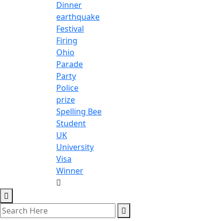
Dinner
earthquake
Festival
Firing
Ohio
Parade
Party
Police
prize
Spelling Bee
Student
UK
University
Visa
Winner