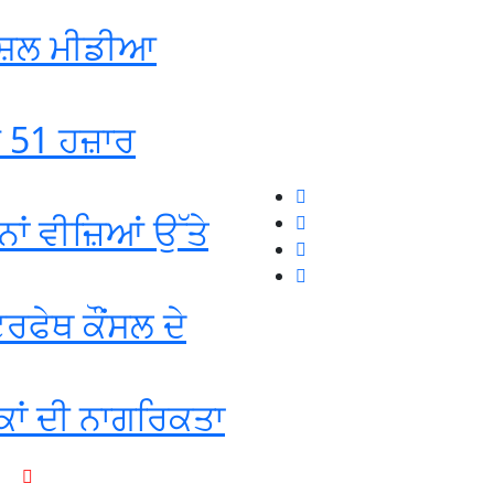
ੋਸ਼ਲ ਮੀਡੀਆ
ਡ 51 ਹਜ਼ਾਰ
ਾਂ ਵੀਜ਼ਿਆਂ ਉੱਤੇ
ਰਫੇਥ ਕੌਂਸਲ ਦੇ
ਕਾਂ ਦੀ ਨਾਗਰਿਕਤਾ
+1-916-320-9444 (USA)