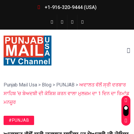
+1-916-320-9444 (USA)
Punjab Mail Usa
>
Blog
>
PUNJAB
>
ਅਦਾਲਤ ਵੱਲੋਂ ਸ੍ਰੀ ਦਰਬਾਰ
ਸਾਹਿਬ ‘ਚ ਬੇਅਦਬੀ ਦੀ ਕੋਸ਼ਿਸ਼ ਕਰਨ ਵਾਲਾ ਮੁਲਜ਼ਮ ਦਾ 1 ਦਿਨ ਦਾ ਰਿਮਾਂਡ
ਮਨਜ਼ੂਰ
#PUNJAB