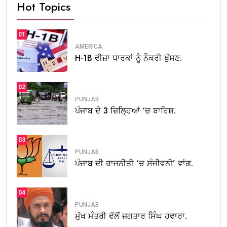
Hot Topics
01
AMERICA
H-1B ਵੀਜ਼ਾ ਧਾਰਕਾਂ ਨੂੰ ਨੌਕਰੀ ਖੁੱਸਣ.
02
PUNJAB
ਪੰਜਾਬ ਦੇ 3 ਜ਼ਿਲ੍ਹਿਆਂ ‘ਚ ਬਾਰਿਸ਼.
03
PUNJAB
ਪੰਜਾਬ ਦੀ ਰਾਜਨੀਤੀ ‘ਚ ਸੰਜੀਵਨੀ’ ਵਾਂਗ.
04
PUNJAB
ਮੁੱਖ ਮੰਤਰੀ ਵੱਲੋਂ ਜਗਤਾਰ ਸਿੰਘ ਹਵਾਰਾ.