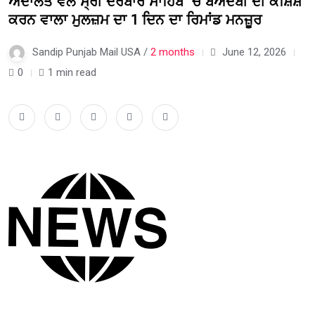
ਅਦਾਲਤ ਵੱਲੋਂ ਸ੍ਰੀ ਦਰਬਾਰ ਸਾਹਿਬ ‘ਚ ਬੇਅਦਬੀ ਦੀ ਕੋਸ਼ਿਸ਼
ਕਰਨ ਵਾਲਾ ਮੁਲਜ਼ਮ ਦਾ 1 ਦਿਨ ਦਾ ਰਿਮਾਂਡ ਮਨਜ਼ੂਰ
Sandip Punjab Mail USA /
2 months
June 12, 2026
0
1 min read